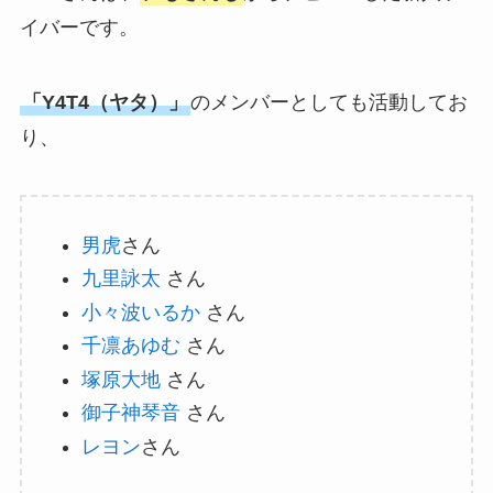
イバーです。
「Y4T4（ヤタ）」
のメンバーとしても活動してお
り、
男虎
さん
九里詠太
さん
小々波いるか
さん
千凛あゆむ
さん
塚原大地
さん
御子神琴音
さん
レヨン
さん