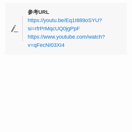
参考URL
https://youtu.be/Eq1I889oSYU?
si=rfrPrMqcUQ0jgPpF
https://www.youtube.com/watch?
v=qFecNI03XI4