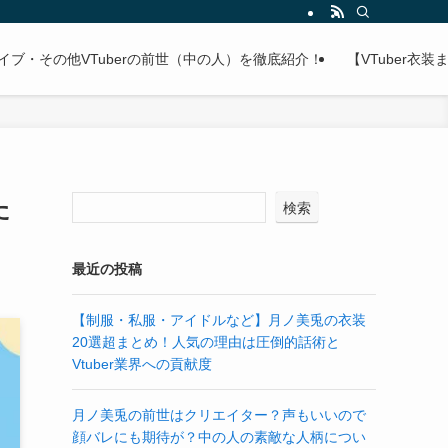
ライブ・その他VTuberの前世（中の人）を徹底紹介！
【VTuber
た
検索
最近の投稿
【制服・私服・アイドルなど】月ノ美兎の衣装
20選超まとめ！人気の理由は圧倒的話術と
Vtuber業界への貢献度
月ノ美兎の前世はクリエイター？声もいいので
顔バレにも期待が？中の人の素敵な人柄につい