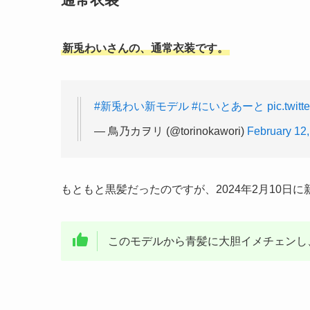
新兎わいさんの、通常衣装です。
#新兎わい新モデル
#にいとあーと
pic.twit
— 鳥乃カヲリ (@torinokawori)
February 12
もともと黒髪だったのですが、2024年2月10日
このモデルから青髪に大胆イメチェンし