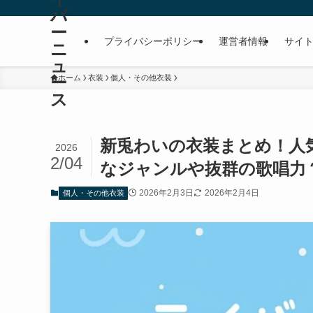
バ
ー
プライバシーポリシー
運営者情報
サイ
ニ
ュ
ー
ホーム
衣装
個人・その他衣装
ス
新兎わいの衣装まとめ！人
2026
2/04
なジャンルや抜群の歌唱力
2026年2月3日
2026年2月4日
個人・その他衣装