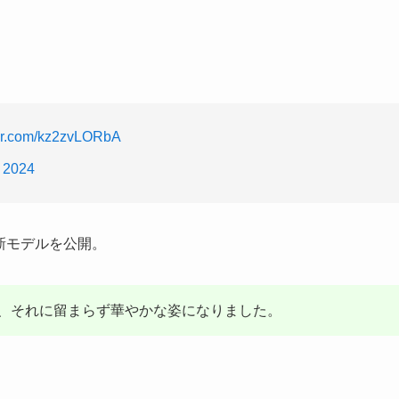
ter.com/kz2zvLORbA
, 2024
に新モデルを公開。
、それに留まらず華やかな姿になりました。