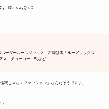
=CyJ-ItGzezwyQbzX
黒ボーダールーズソックス、左脚は黒のルーズソックス
アス、チョーカー、靴など
「怪我じゃなくファッション」なんだそうですよ。
ン