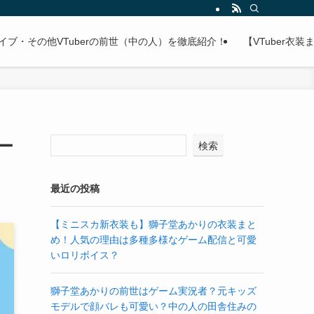
ライブ・その他VTuberの前世（中の人）を徹底紹介！
【VTuber
ー
検索
最近の投稿
【ミニスカ新衣装も】獅子堂あかりの衣装まと
め！人気の理由は多種多様なゲーム配信と可愛
いロリボイス？
獅子堂あかりの前世はゲーム実況者？元キッズ
モデルで顔バレも可愛い？中の人の田舎住みの