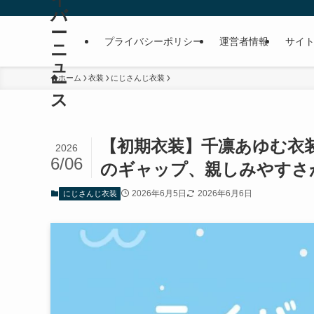
バ
ー
プライバシーポリシー
運営者情報
サイ
ニ
ュ
ー
ホーム
衣装
にじさんじ衣装
ス
【初期衣装】千凛あゆむ衣
2026
6/06
のギャップ、親しみやすさ
2026年6月5日
2026年6月6日
にじさんじ衣装