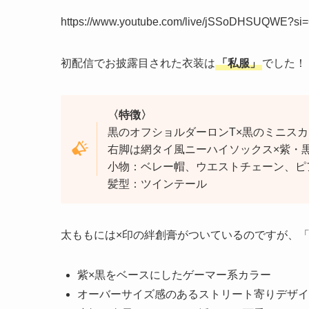
https://www.youtube.com/live/jSSoDHSUQWE?si
初配信でお披露目された衣装は
「私服」
でした！
〈特徴〉
黒のオフショルダーロンT×黒のミニスカ
右脚は網タイ風ニーハイソックス×紫・
小物：ベレー帽、ウエストチェーン、ピ
髪型：ツインテール
太ももには×印の絆創膏がついているのですが、
紫×黒をベースにしたゲーマー系カラー
オーバーサイズ感のあるストリート寄りデザイ