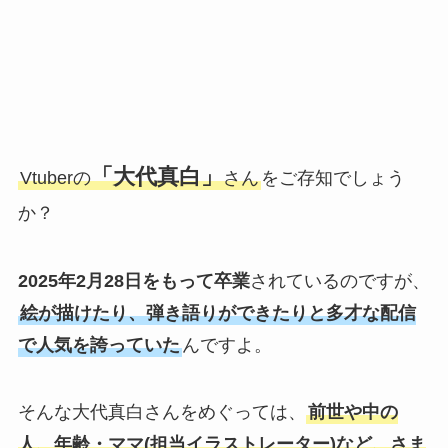
「大代真白」
Vtuberの
さん
をご存知でしょう
か？
2025年2月28日をもって卒業
されているのですが、
絵が描けたり、弾き語りができたりと多才な配信
で人気を誇っていた
んですよ。
そんな大代真白さんをめぐっては、
前世や中の
人、年齢・ママ(担当イラストレーター)など、さま