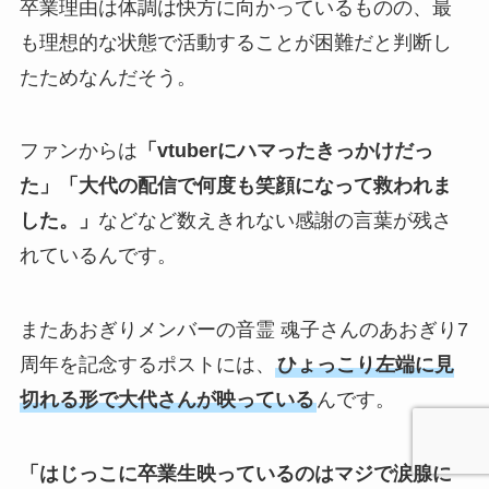
卒業理由は体調は快方に向かっているものの、最
も理想的な状態で活動することが困難だと判断し
たためなんだそう。
ファンからは
「vtuberにハマったきっかけだっ
た」「大代の配信で何度も笑顔になって救われま
した。」
などなど数えきれない感謝の言葉が残さ
れているんです。
またあおぎりメンバーの音霊 魂子さんのあおぎり7
周年を記念するポストには、
ひょっこり左端に見
切れる形で大代さんが映っている
んです。
「はじっこに卒業生映っているのはマジで涙腺に