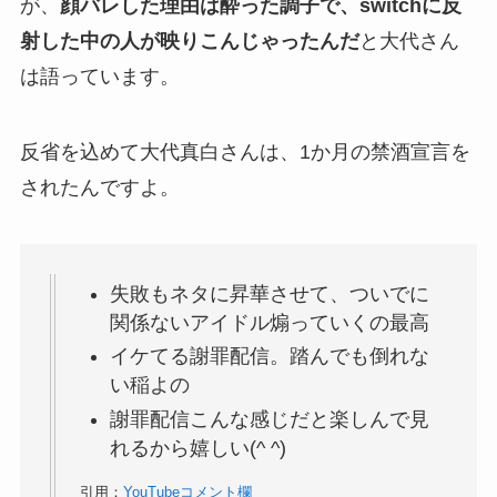
が、
顔バレした理由は酔った調子で、switchに反
射した中の人が映りこんじゃったんだ
と大代さん
は語っています。
反省を込めて大代真白さんは、1か月の禁酒宣言を
されたんですよ。
失敗もネタに昇華させて、ついでに
関係ないアイドル煽っていくの最高
イケてる謝罪配信。踏んでも倒れな
い稲よの
謝罪配信こんな感じだと楽しんで見
れるから嬉しい(^ ^)
引用：
YouTubeコメント欄