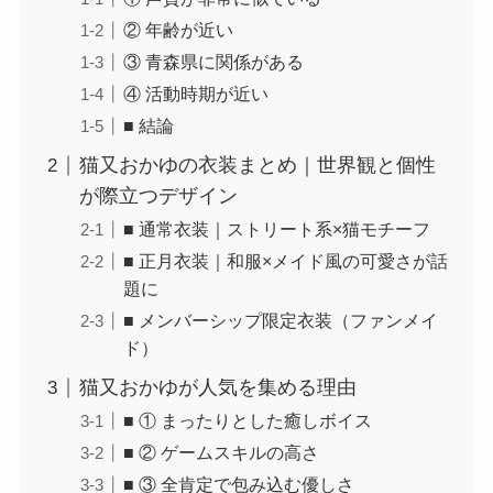
② 年齢が近い
③ 青森県に関係がある
④ 活動時期が近い
■ 結論
猫又おかゆの衣装まとめ｜世界観と個性
が際立つデザイン
■ 通常衣装｜ストリート系×猫モチーフ
■ 正月衣装｜和服×メイド風の可愛さが話
題に
■ メンバーシップ限定衣装（ファンメイ
ド）
猫又おかゆが人気を集める理由
■ ① まったりとした癒しボイス
■ ② ゲームスキルの高さ
■ ③ 全肯定で包み込む優しさ