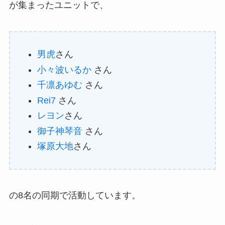
が集まったユニットで、
男虎
さん
小々波いるか
さん
千凛あゆむ
さん
Rei7
さん
レヨン
さん
御子神琴音
さん
塚原大地
さん
の8名の同期で活動しています。