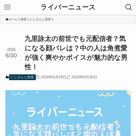
ライバーニュース
ホーム
前世
にじさんじ前世
九里詠太の前世でも元配信者？気
になる顔バレは？中の人は角煮愛
2026
6/30
が強く爽やかボイスが魅力的な男
性！
2026年6月29日
2026年6月30日
にじさんじ前世