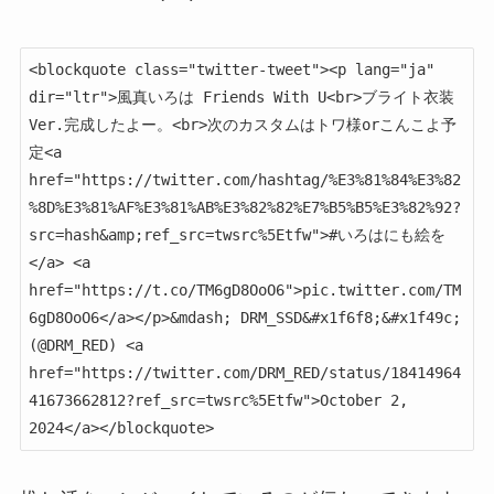
<blockquote class="twitter-tweet"><p lang="ja" 
dir="ltr">風真いろは Friends With U<br>ブライト衣装
Ver.完成したよー。<br>次のカスタムはトワ様orこんこよ予
定<a 
href="https://twitter.com/hashtag/%E3%81%84%E3%82
%8D%E3%81%AF%E3%81%AB%E3%82%82%E7%B5%B5%E3%82%92?
src=hash&amp;ref_src=twsrc%5Etfw">#いろはにも絵を
</a> <a 
href="https://t.co/TM6gD8OoO6">pic.twitter.com/TM
6gD8OoO6</a></p>&mdash; DRM_SSD&#x1f6f8;&#x1f49c; 
(@DRM_RED) <a 
href="https://twitter.com/DRM_RED/status/18414964
41673662812?ref_src=twsrc%5Etfw">October 2, 
2024</a></blockquote>