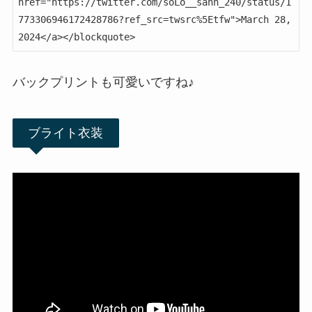
href="https://twitter.com/soLo__sann_240/status/1
773306946172428786?ref_src=twsrc%5Etfw">March 28, 
2024</a></blockquote>
バックプリントも可愛いですね♪
ブライト衣装