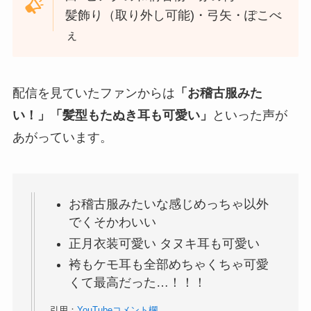
髪飾り（取り外し可能)・弓矢・ぽこべ
ぇ
配信を見ていたファンからは
「お稽古服みた
い！」「髪型もたぬき耳も可愛い」
といった声が
あがっています。
お稽古服みたいな感じめっちゃ以外
でくそかわいい
正月衣装可愛い タヌキ耳も可愛い
袴もケモ耳も全部めちゃくちゃ可愛
くて最高だった…！！！
引用：
YouTubeコメント欄