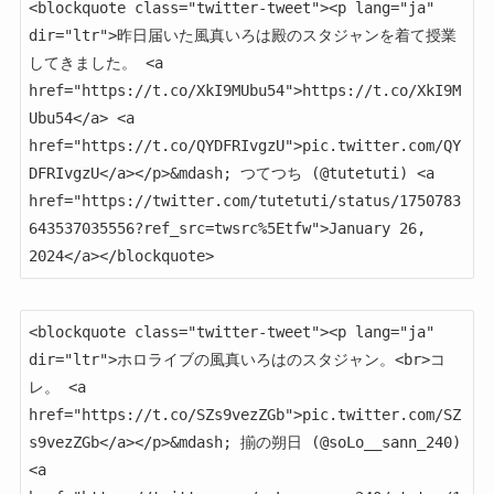
<blockquote class="twitter-tweet"><p lang="ja" 
dir="ltr">昨日届いた風真いろは殿のスタジャンを着て授業
してきました。 <a 
href="https://t.co/XkI9MUbu54">https://t.co/XkI9M
Ubu54</a> <a 
href="https://t.co/QYDFRIvgzU">pic.twitter.com/QY
DFRIvgzU</a></p>&mdash; つてつち (@tutetuti) <a 
href="https://twitter.com/tutetuti/status/1750783
643537035556?ref_src=twsrc%5Etfw">January 26, 
2024</a></blockquote>
<blockquote class="twitter-tweet"><p lang="ja" 
dir="ltr">ホロライブの風真いろはのスタジャン。<br>コ
レ。 <a 
href="https://t.co/SZs9vezZGb">pic.twitter.com/SZ
s9vezZGb</a></p>&mdash; 揃の朔日 (@soLo__sann_240) 
<a 