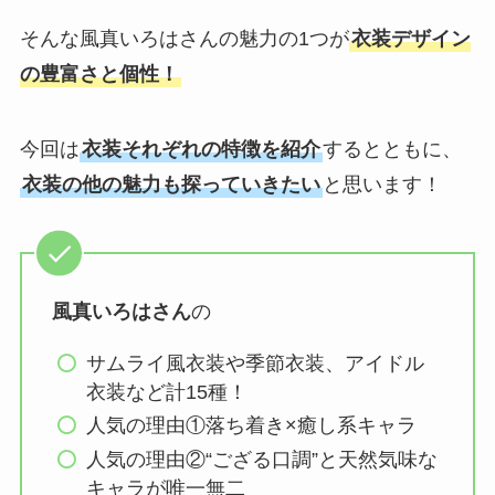
そんな風真いろはさんの魅力の1つが
衣装デザイン
の豊富さと個性！
今回は
衣装それぞれの特徴を紹介
するとともに、
衣装の他の魅力も探っていきたい
と思います！
風真いろはさん
の
サムライ風衣装や季節衣装、アイドル
衣装など計15種！
人気の理由①落ち着き×癒し系キャラ
人気の理由②“ござる口調”と天然気味な
キャラが唯一無二