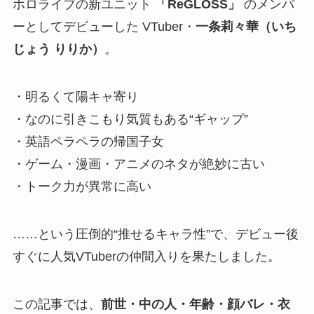
ホロライブの新ユニット
「ReGLOSS」
のメンバ
ーとしてデビューした VTuber・
一条莉々華（いち
じょう りりか）
。
・明るくて陽キャ寄り
・なのに引きこもり気質もある“ギャップ”
・英語ペラペラの帰国子女
・ゲーム・漫画・アニメのネタが絶妙に古い
・トーク力が異常に高い
……という圧倒的“推せるキャラ性”で、デビュー後
すぐに人気VTuberの仲間入りを果たしました。
この記事では、
前世・中の人・年齢・顔バレ・衣