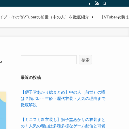
ライブ・その他VTuberの前世（中の人）を徹底紹介！
【VTuber
し
検索
最近の投稿
【獅子堂あかり総まとめ】中の人（前世）の噂
は？顔バレ・年齢・歴代衣装・人気の理由まで
徹底解説
【ミニスカ新衣装も】獅子堂あかりの衣装まと
め！人気の理由は多種多様なゲーム配信と可愛