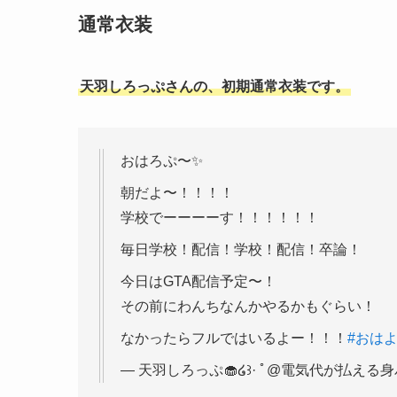
通常衣装
天羽しろっぷさんの、初期通常衣装です。
おはろぷ〜✨️
朝だよ〜！！！！
学校でーーーーす！！！！！！
毎日学校！配信！学校！配信！卒論！
今日はGTA配信予定〜！
その前にわんちなんかやるかもぐらい！
なかったらフルではいるよー！！！
#おはよう
— 天羽しろっぷ🧁໒꒱· ﾟ@電気代が払える身バレ系V