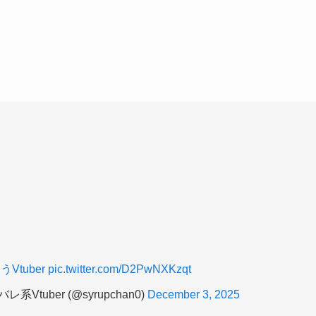
Vtuber
pic.twitter.com/D2PwNXKzqt
tuber (@syrupchan0)
December 3, 2025