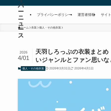
バ
ー
プライバシーポリシー
運営者情報
サイ
ニ
ュ
ー
ホーム
衣装
個人・その他衣装
ス
天羽しろっぷの衣装まとめ！
2026
4/01
いジャンルとファン思いな
2026年3月31日
2026年4月1日
個人・その他衣装